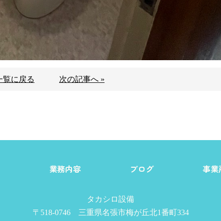
一覧に戻る
次の記事へ »
由
業務内容
ブログ
事業
タカシロ設備
〒518-0746 三重県名張市梅が丘北1番町334