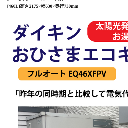
[460L]高さ2175×幅630×奥行730mm