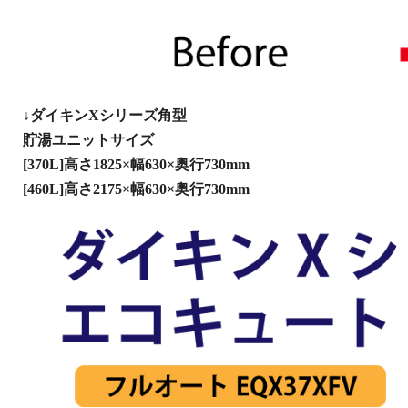
↓ダイキンXシリーズ角型
貯湯ユニットサイズ
[370L]高さ1825×幅630×奥行730mm
[460L]高さ2175×幅630×奥行730mm