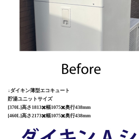
↓ダイキン薄型エコキュート
貯湯ユニットサイズ
[370L]高さ1813✖️幅1075✖️奥行438mm
[460L]高さ2173✖️幅1075✖️奥行438mm