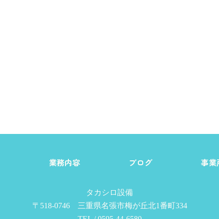
由
業務内容
ブログ
事業
タカシロ設備
〒518-0746 三重県名張市梅が丘北1番町334
TEL / 0595-44-6580