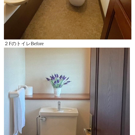
２FのトイレBefore