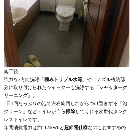
施工後
強力な3方向洗浄「
極みトリプル水流
」や、ノズル格納部
分に取り付けられたシャッターも洗浄する「
シャッターク
リーニング
」。
1日1回たっぷりの泡で左右旋回しながらつけ置きする「泡
クリーン」などトイレが
自ら掃除
してくれる次世代タンク
レストイレです。
年間消費電力は約112/kWhと
超節電仕様
なのもおすすめの