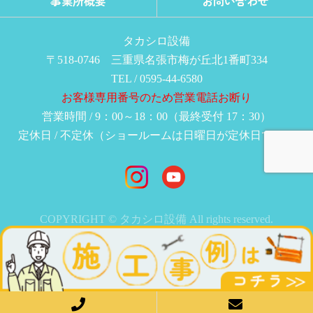
事業所概要
お問い合わせ
タカシロ設備
〒518-0746 三重県名張市梅が丘北1番町334
TEL / 0595-44-6580
お客様専用番号のため営業電話お断り
営業時間 / 9：00～18：00（最終受付 17：30）
定休日 / 不定休（ショールームは日曜日が定休日です）
COPYRIGHT © タカシロ設備 All rights reserved.