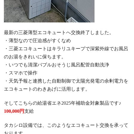
最新の三菱薄型エコキュートへ交換終了しました。
・薄型なので圧迫感がすくなめ
・三菱エコキュートはキラリユキープで深紫外線でお風呂
のお湯をきれいに保ちます。
・いつでも清潔バブルおそうじ風呂配管自動洗浄
・スマホで操作
・天気予報と連携した自動制御で太陽光発電の余剰電力を
エコキュートのわきあげに活用します。
そしてこちらの給湯省エネ2025年
補助金対象製品です♪
100,000円
支給
タカシロ設備では、このようなエコキュート交換を承って
おります。